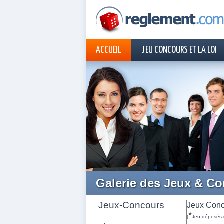
ACCUEIL
JEU CONCOURS ET LA LOI
CONTACT
Galerie des Jeux & C
Jeux-Concours
Jeux Conco
*
(
Jeu déposés 