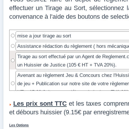
effectuer un Tirage au Sort, sélectionnez l
convenance à l'aide des boutons de selecti
mise a jour tirage au sort
Assistance rédaction du règlement ( hors mécanique
Tirage au sort effectué par un Agent de Reglement.
un Huissier de Justice (105 € HT + TVA 20%).
Avenant au règlement Jeu & Concours chez l'Huissie
de jeu + Publication sur notre site de votre règleme
HT + 15.09 € de taxe et débours huissier + TVA 20
Envoi des bulletins de participation après tirage au s
Les prix sont TTC
et les taxes comprenn
postal
et débours huissier (9.15€ par enregistreme
Dépôt de règlement Jeu & Concours chez l'Huissier 
Les Options