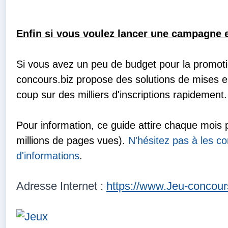
huissier + TVA 20%).
10 x 1 Dépôt de règlement Jeu & Concours chez l'Hu
Enfin si vous voulez lancer une campagne 
Validation de jeu + Publication sur notre site de vot
concours (10 x 120€ HT/ règlement + 10x 15.09€ de 
Si vous avez un peu de budget pour la promoti
TVA 20%)
concours.biz propose des solutions de mises e
Pack de 10 x 1 Dépôt de règlement Jeu & Concours 
coup sur des milliers d'inscriptions rapidement.
+ Validation de jeu + Publication sur notre site de v
concours + Pack de 10 x 1 Tirage au sort, sur Base
Pour information, ce guide attire chaque mois 
dédoublonnée. Tirage jusqu'à 200 gagnants effectué
millions de pages vues).
N'hésitez pas à les co
Reglement.com et résultat déposé chez un Huissier
d'informations
.
10x 15.09 € de taxe et débours huissier + TVA 20%)
Adresse Internet :
https://www.Jeu-concour
20 x 1 Dépôt de règlement Jeu & Concours chez l'Hu
Validation de jeu + Publication sur notre site de vot
concours (20 x 100€ HT/ règlement + 20x 15.09€ de 