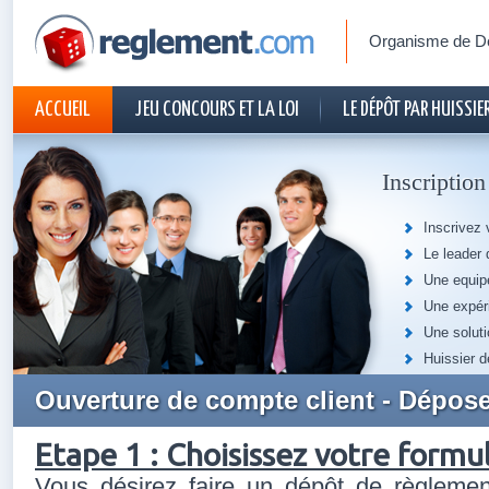
Organisme de D
ACCUEIL
JEU CONCOURS ET LA LOI
LE DÉPÔT PAR HUISSIER
CONTACT
Inscriptio
Inscrivez
Le leader 
Une equipe
Une expéri
Une soluti
Huissier d
Ouverture de compte client - Dépose
Etape 1 : Choisissez votre formu
Vous désirez faire un dépôt de règleme