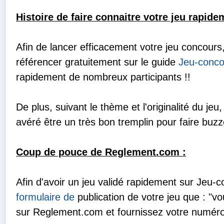
de votre règlement de jeu & concours+ (260€ HT + 
Histoire de faire connaitre votre jeu rapide
huissier+ TVA 20%).
FULL: Assistance à rédaction du règlement ( hors 
Afin de lancer efficacement votre jeu concours
règlement Jeu Concours chez Huissier de Justice + 
référencer gratuitement sur le guide
Jeu-conco
de votre règlement de jeu & concours+ Tirage au sor
rapidement de nombreux participants !!
Reglement.com et résultat déposé chez un Huissier
15.09€ de taxe et débours huissier+ TVA 20%).
De plus, suivant le thème et l'originalité du je
2 x 1 Dépôts de règlement Jeu & Concours chez l'Hu
avéré être un très bon tremplin pour faire buzz
Validation de jeu + Publication sur notre site de vot
concours (302.40 € HT + 2x 15.09€ de taxe et débo
Coup de pouce de Reglement.com :
FULL PLUS: Assistance à rédaction du règlement ( 
Dépôt de règlement Jeu Concours chez Huissier de 
Afin d'avoir un jeu validé rapidement sur Jeu
notre site de votre règlement de jeu & concours+ Ti
formulaire de
publication de votre jeu que : "
Agent de Reglement.com et résultat déposé chez un
sur Reglement.com et fournissez votre numéro
traduction du règlement en anglais(450€ HT + 15.09