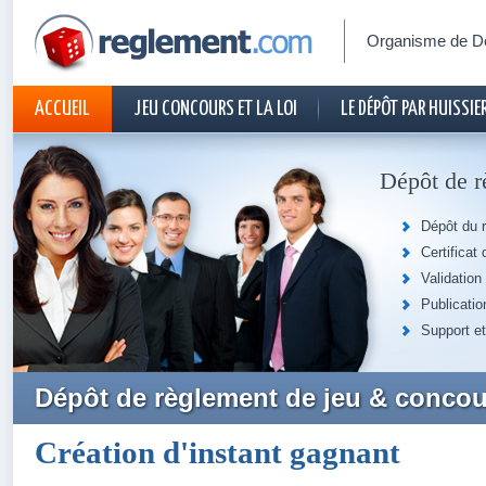
Organisme de D
ACCUEIL
JEU CONCOURS ET LA LOI
LE DÉPÔT PAR HUISSIER
CONTACT
Dépôt de r
Dépôt du r
Certificat
Validation
Publicatio
Support et
Dépôt de règlement de jeu & concour
Création d'instant gagnant