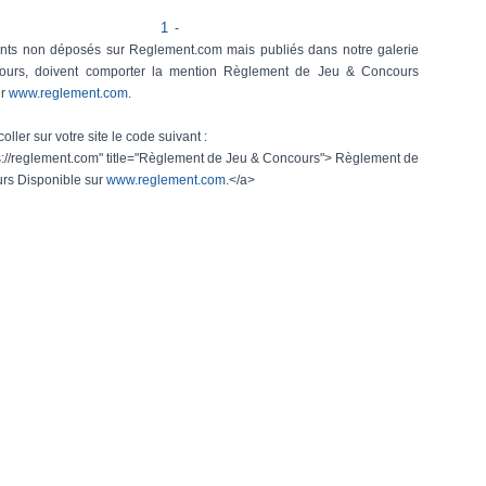
1
-
nts non déposés sur Reglement.com mais publiés dans notre galerie
cours, doivent comporter la mention Règlement de Jeu & Concours
ur
www.reglement.com
.
coller sur votre site le code suivant :
s://reglement.com" title="Règlement de Jeu & Concours"> Règlement de
rs Disponible sur
www.reglement.com
.</a>